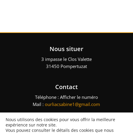
Nous situer
3 impasse le Clos Valette
31450 Pompertuzat
Contact
Téléphone :
Afficher le numéro
Mail :
ourliacsabine1@gmail.com
Nous utilisons des cookies pour vous offrir la meilleure
expérience sur notre site.
GSO – Tous droits réservés – 2023 –
Mentions légales
–
Plan du site
Vous pouvez consulter le détails des cookies que nous
– Réalisation :
Multimed Solutions