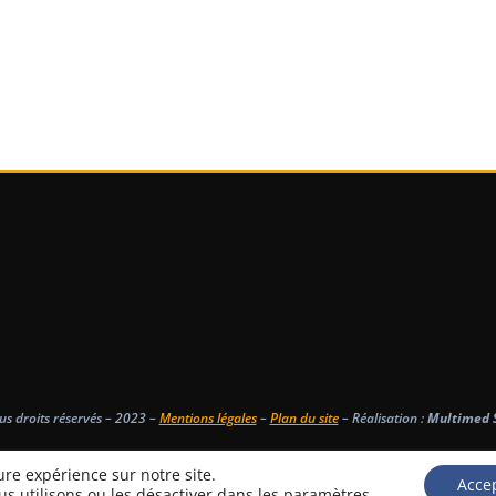
us droits réservés – 2023 –
Mentions légales
–
Plan du site
– Réalisation :
Multimed S
ure expérience sur notre site.
Acce
us utilisons ou les désactiver dans
les paramètres
.