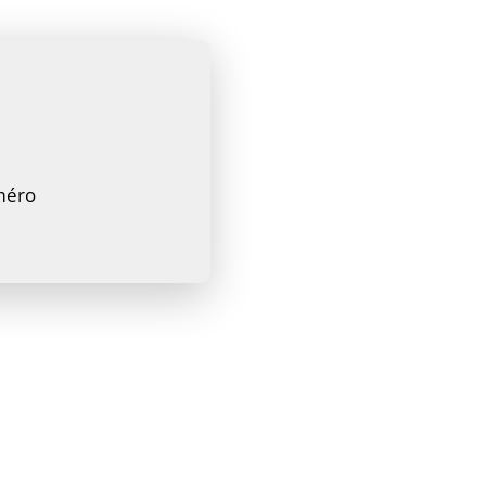
uméro