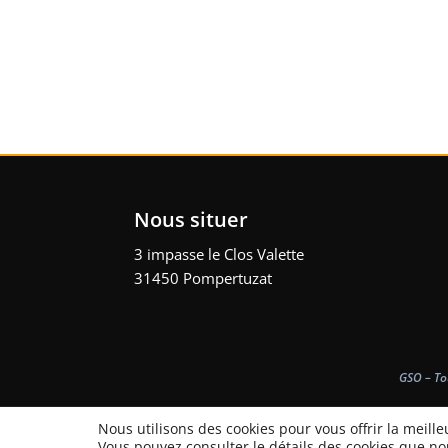
ALTERNATIVE:
Nous situer
3 impasse le Clos Valette
31450 Pompertuzat
GSO – To
Nous utilisons des cookies pour vous offrir la meille
Vous pouvez consulter le détails des cookies que no