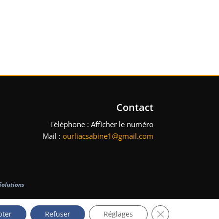
Contact
Téléphone :
Afficher le numéro
Mail :
ourliacsabine1@gmail.com
olutions
Fermer la banniè
pter
Refuser
Réglages