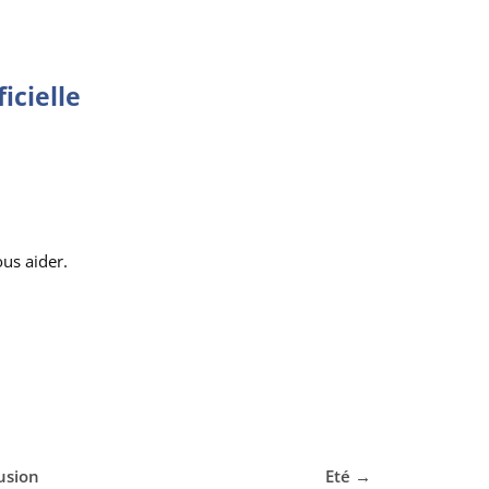
icielle
ous aider.
lusion
Eté
→