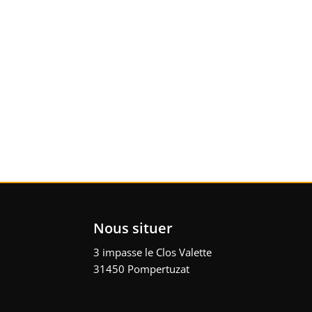
Nous situer
3 impasse le Clos Valette
31450 Pompertuzat