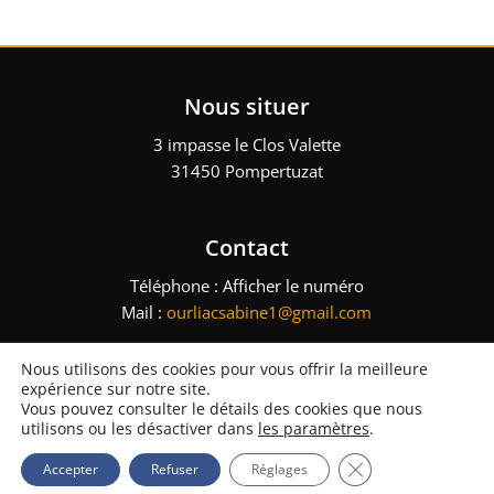
Nous situer
3 impasse le Clos Valette
31450 Pompertuzat
Contact
Téléphone :
Afficher le numéro
Mail :
ourliacsabine1@gmail.com
Nous utilisons des cookies pour vous offrir la meilleure
expérience sur notre site.
GSO – Tous droits réservés – 2023 –
Mentions légales
–
Plan du site
Vous pouvez consulter le détails des cookies que nous
– Réalisation :
Multimed Solutions
utilisons ou les désactiver dans
les paramètres
.
Fermer la bannièr
Accepter
Refuser
Réglages