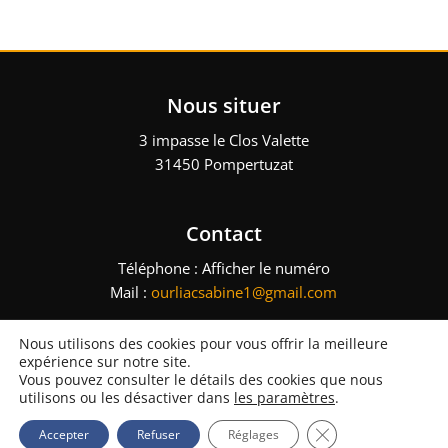
Nous situer
3 impasse le Clos Valette
31450 Pompertuzat
Contact
Téléphone :
Afficher le numéro
Mail :
ourliacsabine1@gmail.com
Nous utilisons des cookies pour vous offrir la meilleure
expérience sur notre site.
GSO – Tous droits réservés – 2023 –
Mentions légales
–
Plan du site
Vous pouvez consulter le détails des cookies que nous
– Réalisation :
Multimed Solutions
utilisons ou les désactiver dans
les paramètres
.
Fermer la bannièr
Accepter
Refuser
Réglages